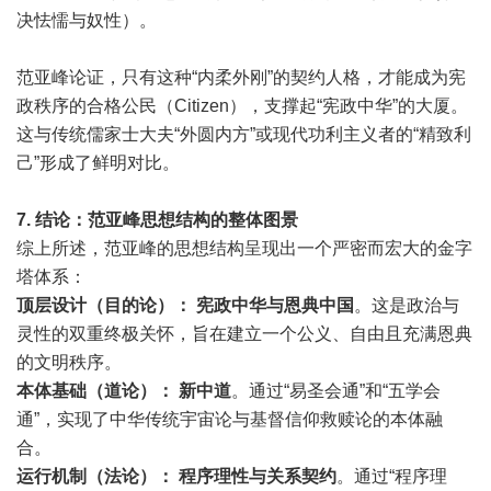
决怯懦与奴性）。
范亚峰论证，只有这种“内柔外刚”的契约人格，才能成为宪
政秩序的合格公民（Citizen），支撑起“宪政中华”的大厦。
这与传统儒家士大夫“外圆内方”或现代功利主义者的“精致利
己”形成了鲜明对比。
7.
结论：范亚峰思想结构的整体图景
综上所述，范亚峰的思想结构呈现出一个严密而宏大的金字
塔体系：
顶层设计（目的论）：
宪政中华与恩典中国
。这是政治与
灵性的双重终极关怀，旨在建立一个公义、自由且充满恩典
的文明秩序。
本体基础（道论）：
新中道
。通过“易圣会通”和“五学会
通”，实现了中华传统宇宙论与基督信仰救赎论的本体融
合。
运行机制（法论）：
程序理性与关系契约
。通过“程序理