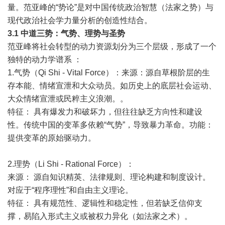
量。范亚峰的“势论”是对中国传统政治智慧（法家之势）与
现代政治社会学力量分析的创造性结合。
3.1
中道三势：气势、理势与圣势
范亚峰将社会转型的动力资源划分为三个层级，形成了一个
独特的动力学谱系 ：
1.气势（Qi Shi - Vital Force）：来源：源自草根阶层的生
存本能、情绪宣泄和大众动员。如历史上的底层社会运动、
大众情绪宣泄或民粹主义浪潮。。
特征： 具有爆发力和破坏力，但往往缺乏方向性和建设
性。传统中国的变革多依赖“气势”，导致暴力革命。功能：
提供变革的原始驱动力。
2.理势（Li Shi - Rational Force）：
来源： 源自知识精英、法律规则、理论构建和制度设计。
对应于“程序理性”和自由主义理论。
特征： 具有规范性、逻辑性和稳定性，但若缺乏信仰支
撑，易陷入形式主义或被权力异化（如法家之术）。