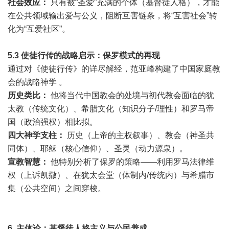
社会效应：
只有被“圣爱”充满的个体（基督徒人格），才能
在公共领域输出爱与公义，阻断互害链条，将“互害社会”转
化为“互爱社区”。
5.3
使徒行传的战略启示：保罗模式的再现
通过对《使徒行传》的详尽解经，范亚峰构建了中国家庭教
会的战略神学 。
历史类比：
他将当代中国教会的处境与初代教会面临的犹
太教（传统文化）、希腊文化（知识分子/理性）和罗马帝
国（政治强权）相比拟。
四大神学支柱：
历史（上帝的主权叙事）、教会（神圣共
同体）、耶稣（核心信仰）、圣灵（动力源泉）。
宣教智慧：
他特别分析了保罗的策略——利用罗马法律维
权（上诉凯撒）、在犹太会堂（体制内/传统内）与希腊市
集（公共空间）之间穿梭。
6.
主体论：基督徒人格主义与公民养成