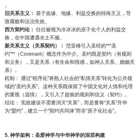
。
旧关系主义：
基于血缘、地缘、利益交换的特殊主义，导
致腐败和法治失效。
西方契约论：
往往被视为冷冰冰的原子化个人的利益交
换，在中国遭遇水土不服。
新关系主义（关系契约）：
范亚峰引入圣经的**“圣
约”**（Covenant）概念作为中介。圣约既是契约（有规则
和义务），又是关系（有生命和情感，如神人关系、婚姻关
系）。
机制：
通过“程序化”将熟人社会的“私情关系”转化为公共领
域的“圣约关系”。这种关系既保留了中国文化对人情和伦理
的重视（温情），又引入了超验的规则和信义（契约）。
结论：
宪政建设不需要消灭“关系”，而是要将“关系”升华
为“盟约”，建立一个“契约共同体”而非“原子化社会”。
5.
神学架构：圣爱神学与中华神学的深层构建