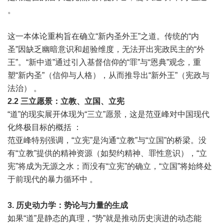
。
这一本体论重构旨在确立“新内圣外王”之道。传统的“内
圣”因缺乏幽暗意识和超验维度，无法开出宪政民主的“外
王”。“新中道”通过引入基督信仰的“罪”与“恩典”观念，重
塑“新内圣”（信仰与人格），从而推导出“新外王”（宪政与
法治） 。
2.2
三立愿景：立教、立国、立宪
“道”的现实展开体现为“三立”愿景，这是范亚峰对中国现代
化终极目标的概括 ：
范亚峰特别强调，“立宪”是沟通“立教”与“立国”的桥梁。没
有“立教”提供的精神资源（如契约精神、罪性意识），“立
宪”将成为无源之水；而没有“立宪”的确立，“立国”将始终处
于前现代的暴力循环中 。
3.
历史动力学：势论与力量的生成
如果“道”是静态的真理，“势”就是推动历史演进的动态能