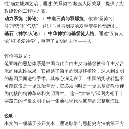
性”确立规则之治，通过“关系契约”救赎人际关系，提供了宪
政建设的工程学方案。
动力系统（势论）：
中道三势与双螺旋
。依靠“圣势”引
导“理势”和“气势”，通过心灵与制度的双重变奏推动历史。
基石（神学
/
人论）：
中华神学与基督徒人格
。通过“五有人
论”和“圣爱神学”，重塑了文明的主体——人。
评价与意义：
范亚峰的思想体系是中国当代自由主义与基督教保守主义合
流的标志性成果。它超越了简单的制度移植论，深入到文明
的基因层面进行手术。其核心洞见在于：中国的宪政转型不
可能仅仅是一场政治革命，它必须同时是一场以基督教信仰
为内核的精神革命和文明再生。 这一“大综合”试图为处于十
字路口的华夏文明提供一张通往现代性彼岸的完整航海图。
说明
：
本文为一项基于公开文本、理论脉络与思想史方法的第三方