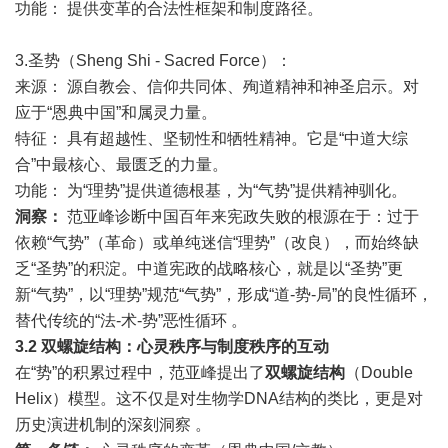
功能： 提供变革的合法性框架和制度路径。
3.圣势（Sheng Shi - Sacred Force）：
来源： 源自教会、信仰共同体、殉道精神和神圣启示。对
应于“恩典中国”和属灵力量。
特征： 具有超越性、坚韧性和牺牲精神。它是“中道大综
合”中最核心、最匮乏的力量。
功能： 为“理势”提供道德根基，为“气势”提供精神驯化。
洞察：
范亚峰诊断中国百年来宪政失败的根源在于：过于
依赖“气势”（革命）或单纯迷信“理势”（改良），而始终缺
乏“圣势”的积淀。中道宪政的战略核心，就是以“圣势”更
新“气势”，以“理势”规范“气势”，形成“道-势-局”的良性循环，
替代传统的“法-术-势”恶性循环 。
3.2
双螺旋结构：心灵秩序与制度秩序的互动
在“势”的积累过程中，范亚峰提出了
双螺旋结构
（Double
Helix）模型。这不仅是对生物学DNA结构的类比，更是对
历史演进机制的深刻洞察 。