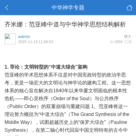
中华神学专题
齐米娜：范亚峰中道与中华神学思想结构解析
admin
楼主
2025-11-19 11:06:03
1956
0
1.
导论：文明转型的
“
中道大综合
”
架构
范亚峰的学术思想体系不仅是对中国宪政转型的政治学思
考，更是一场宏大的文明论与神学论的建构工程。这一思想
体系的核心旨在解决自1840年以来华夏文明面临的根本性
危机——即心灵秩序（Order of the Soul）与公共秩序
（Public Order）的双重崩塌与重建问题 1。范亚峰将这一
理论努力概括为“中道大综合”（The Grand Synthesis of the
Middle Way），试图超越历史上的“保罗大综合”（Pauline
Synthesis），在第二轴心时代回应中国文明特有的古今中