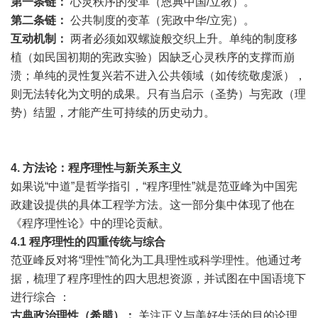
第一条链：
心灵秩序的变革（恩典中国/立教）。
第二条链：
公共制度的变革（宪政中华/立宪）。
互动机制：
两者必须如双螺旋般交织上升。单纯的制度移
植（如民国初期的宪政实验）因缺乏心灵秩序的支撑而崩
溃；单纯的灵性复兴若不进入公共领域（如传统敬虔派），
则无法转化为文明的成果。只有当启示（圣势）与宪政（理
势）结盟，才能产生可持续的历史动力。
4.
方法论：程序理性与新关系主义
如果说“中道”是哲学指引，“程序理性”就是范亚峰为中国宪
政建设提供的具体工程学方法。这一部分集中体现了他在
《程序理性论》中的理论贡献。
4.1
程序理性的四重传统与综合
范亚峰反对将“理性”简化为工具理性或科学理性。他通过考
据，梳理了程序理性的四大思想资源，并试图在中国语境下
进行综合 ：
古典政治理性（希腊）：
关注正义与美好生活的目的论理