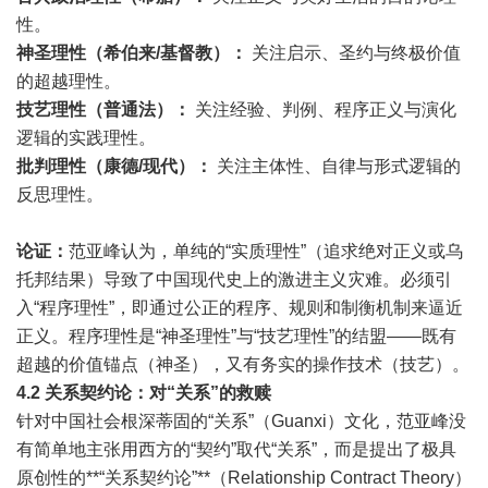
性。
神圣理性（希伯来
/
基督教）：
关注启示、圣约与终极价值
的超越理性。
技艺理性（普通法）：
关注经验、判例、程序正义与演化
逻辑的实践理性。
批判理性（康德
/
现代）：
关注主体性、自律与形式逻辑的
反思理性。
论证：
范亚峰认为，单纯的“实质理性”（追求绝对正义或乌
托邦结果）导致了中国现代史上的激进主义灾难。必须引
入“程序理性”，即通过公正的程序、规则和制衡机制来逼近
正义。程序理性是“神圣理性”与“技艺理性”的结盟——既有
超越的价值锚点（神圣），又有务实的操作技术（技艺）。
4.2
关系契约论：对
“
关系
”
的救赎
针对中国社会根深蒂固的“关系”（Guanxi）文化，范亚峰没
有简单地主张用西方的“契约”取代“关系”，而是提出了极具
原创性的**“关系契约论”**（Relationship Contract Theory）