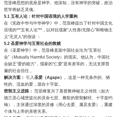
范亚峰思想的底座是神学。他深知，没有神学的突破，政治
哲学将缺乏灵魂。
5.1
五有人论：针对中国语境的人学重构
在《宪政中华与中华神学》中，范亚峰提出了针对中国文化
语境的**“五有人论”**，以对抗儒家“人性善/无限心”和唯物主
义“无灵人”的假设 ：
5.2
圣爱神学与互害社会的救赎
在《圣爱神学》中，范亚峰直面中国社会沦为“互害社
会”（Mutually Harmful Society）的现实。他认为，中国社
会缺乏“爱的能力”，儒家的“仁爱”是有差等的，无法支撑普
遍的社会信任 。
解决方案：
引入
圣爱（
Agape
）
。这是一种无条件的、牺
牲的、流血的爱，源自十字架。
密契主义进路：
范亚峰复兴了基督教神秘主义传统（如大
德兰灵心城堡提出的灵命七层、雅歌的密契解经、十字架约
翰），主张通过深度的灵修（用心去爱、属灵友爱），重建
个体与上帝的亲密关系。