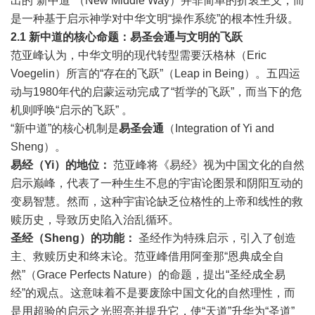
出的“新中道”（New Middle Way）并非简单的折衷主义，而
是一种基于启示神学对中华文明“操作系统”的根本性升级。
2.1
新中道的核心命题：易圣会通与文明的飞跃
范亚峰认为，中华文明的现代转型需要沃格林（Eric
Voegelin）所言的“存在的飞跃”（Leap in Being）。五四运
动与1980年代的启蒙运动完成了“哲学的飞跃”，而当下的危
机则呼唤“启示的飞跃” 。
“新中道”的核心机制是
易圣会通
（Integration of Yi and
Sheng）。
易经（
Yi
）的地位：
范亚峰将《易经》视为中国文化的自然
启示巅峰，代表了一种生生不息的宇宙论图景和阴阳互动的
变易智慧。然而，这种宇宙论缺乏位格性的上帝和线性的救
赎历史，导致历史陷入治乱循环。
圣经（
Sheng
）的功能：
圣经作为特殊启示，引入了创造
主、救赎历史和终末论。范亚峰借用阿奎那“恩典成全自
然”（Grace Perfects Nature）的命题，提出“圣经成全易
经”的观点。这意味着不是要废除中国文化的自然理性，而
是用超验的启示之光照亮并提升它，使“天道”升华为“圣道”