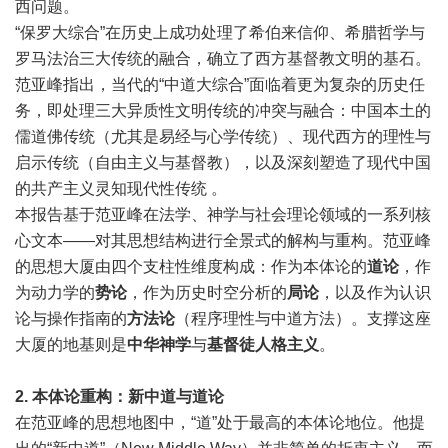
西问题。
“保罗大综合”在历史上成功处理了希伯来信仰、希腊哲学与
罗马法治三大传统的融合，确立了西方基督教文明的基石。
范亚峰指出，当代的“中道大综合”面临着更为复杂的历史任
务，即处理三大异质性文明传统的冲突与融合：中国本土的
儒道佛传统（尤其是易经与心学传统）、现代西方的理性与
启示传统（自由主义与基督教），以及深刻塑造了现代中国
的共产主义灵知现代性传统 。
本报告基于范亚峰在法学、神学与社会理论领域的一系列核
心文本——对其思想结构进行全景式的解构与重构。范亚峰
的思想大厦由四个支柱性维度构成：作为本体论的
道论
，作
为动力学的
势论
，作为历史时空分析的
局论
，以及作为认识
论与操作指南的
方法论
（程序理性与中道方法）。支撑这座
大厦的地基则是
中华神学
与
基督徒人格主义
。
2.
本体论重构：新中道与道论
在范亚峰的思想地图中，“道”处于最高的本体论地位。他提