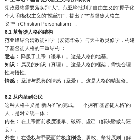
宪政最终需要落实到“人”。范亚峰批判了自由主义的“原子化
个人”和极权主义的“螺丝钉”，提出了**“基督徒人格主
义”**（Christian Personalism） 。
6.1
基督徒人格的结构
范亚峰结合清教徒神学（爱德华兹）与天主教灵修学，构建
了基督徒人格的三重结构 ：
意志：
降服于上帝（谦卑）。这是人格的地基。
知识：
属灵的知识（真理）。这是人格的框架，需统合理
性与悟性。
情感：
圣洁与恩典的情感（圣爱）。这是人格的精装修。
6.2
从内圣到公民
这种人格主义是“新内圣”的完成。一个拥有“基督徒人格”的
人，是对立统一体：
内在：
在上帝面前极度谦卑、破碎、虚己（解决骄傲与狂
妄）。
外在：
在强权与罪恶面前极度刚强、勇敢、坚持原则（解