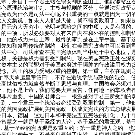
上帝，来自于一个君王站在锡安神的圣山上。他能够站立
核心原理统治与审判、主权与规则的区分，普通法宪政坚
法宪政为什么是司法中心呢？很重要的一点就是因为一切
党人文集说，如果人人都是天使，就不需要政府了。如果
人是无穷大无穷小，光明与黑暗之间的中项，人是有限的
了的中项，所以必须要对人有来自内在和外在的控制和制
的，他的权力来自上帝，最终的审判是在上帝手里。基于
到先知和祭司传统的制约。我们在美国宪政当中可以看到
司法中心、司法审查在美国宪政体制当中处于中心地位，
几权，关键是权力需要受到制约。现在美国宪政正处在深
技资本主义的联盟对于美国政府过于臃肿的行政滥用权力
观念。君王的权力受到双重的控制。第一重，主权在规则
的“奉天承运皇帝诏曰”，不存在道统学统与政统的混合。
最高世俗权力就自然垄断了思想与真理。中国教会必须对
帝，他不是上帝，我们需要大声宣告，任何地上的掌权者
识非常重要。中国的君师合一，根源是对于君王所受到的
提到，一个君王一个统治者必须受到双重控制。第一，他
文的英国宪政扩展到美国宪政，以成文宪法的方式总结发
像日本、德国，透过日本和平宪法五五宪法的驯化，几十
心智慧之一就是基于圣经的人论，基于圣经的君王观，基
心，基于圣经的宪政观是双重互约：第一重是神人之约，也
是来自比拳头大，不是来自赢得了内战，从而就拥有持续