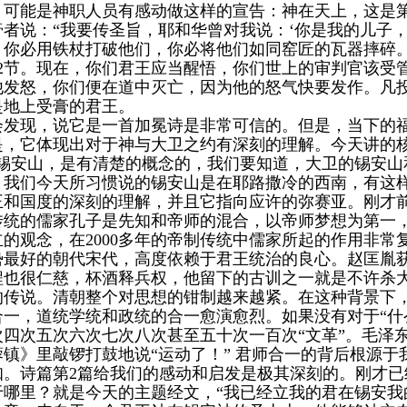
？可能是神职人员有感动做这样的宣告：神在天上，这是
膏者说：“我要传圣旨，耶和华曾对我说：‘你是我的儿子
你必用铁杖打破他们，你必将他们如同窑匠的瓦器摔碎。”
12节。现在，你们君王应当醒悟，你们世上的审判官该
发怒，你们便在道中灭亡，因为他的怒气快要发作。凡投靠
是地上受膏的君王。
会发现，说它是一首加冕诗是非常可信的。但是，当下的
是，它体现出对于神与大卫之约有深刻的理解。今天讲的核
的锡安山，是有清楚的概念的，我们要知道，大卫的锡安山
。我们今天所习惯说的锡安山是在耶路撒冷的西南，有这
王和国度的深刻的理解，并且它指向应许的弥赛亚。刚才
传统的儒家孔子是先知和帝师的混合，以帝师梦想为第一
的观念，在2000多年的帝制传统中儒家所起的作用非
势最好的朝代宋代，高度依赖于君王统治的良心。赵匡胤
程也很仁慈，杯酒释兵权，他留下的古训之一就是不许杀
的传说。清朝整个对思想的钳制越来越紧。在这种背景下
合一，道统学统和政统的合一愈演愈烈。如果没有对于“什
四次五次六次七次八次甚至五十次一百次“文革”。毛泽东
镇》里敲锣打鼓地说“运动了！” 君师合一的背后根源
知。诗篇第2篇给我们的感动和启发是极其深刻的。刚才
于哪里？就是今天的主题经文，“我已经立我的君在锡安我