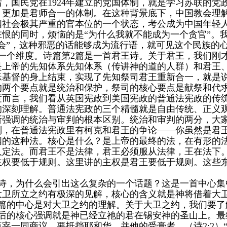
，国民党在1924年建立的党国体制，就是学习苏联的
，更加是君师合一的体制。在这种背景底下，中国教会理
国社会极其严重的官本位的一个状态，考公成为中国年轻
恨的同时，烦恼的是“为什么我就不能成为一个贪官”。
机会”，这种邪恶的话能够成为流行语，就可见这个民族的
的一个维度。诗篇第2篇是一首君王诗。关于君王，我们刚
是上帝的先知体系先知体系（传讲神的道的人群）和君王
稣基督的身上结束，实现了先知祭司君王重新合一，就是
的两个要点就是统治和保护，祭司的核心要点是献祭和代
度而言，我们看从英国宪政到美国宪政的普通法宪政的传
的深刻理解。普通法宪政的三个精髓就是自由传统、正义
所强调的统治与审判的根本区别。统治和审判的两分，大
别，在普通法宪政里有柯克和君王的争论——你虽然是君
国的这种法。核心是什么？是上帝的最终的法，在有形的
人定法。而君王不是法律，君王必须服从法律，王在法下
主权要低于规则。这里讲的主权是君王要低于规则。这些
王诗，为什么会引出这么复杂的一个话题？这是一首中心
大卫所立之约有极深的见解，核心的含义就是神将借着大
2篇的中心是对大卫之约的理解。关于大卫之约，我们要
最后的核心强调就是神已经立祂的君在锡安神的圣山上。最
宰一同商议，要抵挡耶和华，并他的受膏者。（诗2:2）