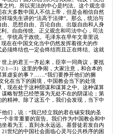
者之约。所以宪法的中心是约法。这个观念非
现在大多数中国人不信上帝，但是会相信自然
祥瑞先生讲的“法高于法律”。那么，统治与
自由、思想自由、言论自由、出版自由和人身
权利。自由传统、正义观念和司法中心，司法
统、学统高于政统。毛泽东在早年文章里说
，现在在中国文化当中仍然发挥着很大的作
式必须终结也一定会终结而且正在终结。这就
？世上的君王一齐起来，臣宰一同商议，要抵
2:1—3）这里的争闹，大家注意，和合本的
算虚妄的事？……“我们要挣开他们的捆
文化在当下的困境，中国教会当下的处境
狱，现在处于这种阴谋和谋算之中。这种谋算
，谋略智慧已经堕落为无处不在的阴谋论；第
约的精神。除了这五个，我们会发现，当下中
他们，说：“我已经立我的君在锡安我的圣
是一个非常重要的宣告。我们作为中国教会和中
祂坐着为王，直到永永远远。基督徒若发自内
21世纪的中国社会面临心灵与公共秩序的困