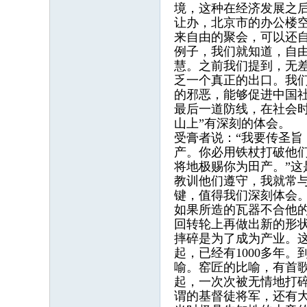
境，这种在经济发展之
让办，北京市的办公楼
来自由的聚会，可以还
例子，我们就知道，自
慧。之前我们提到，无
乏一个真正的出口。我
的邪恶，能够促进中国
最后一道防线，在社会
山上”有深刻的体会。
受膏者说：“我要传圣旨
产。你必用铁杖打破他们
将地极赐你为田产。”
教训他们遵守，我就常与
键，值得我们深刻体会
如果所造的瓦器不合他
回转轮上再做出新的形
摔碎是为了成为产业。
起，已经有1000多年
喻。窑匠的比喻，有首
起，一次次被无情地打碎
谓的基督徒将军，还有