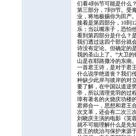
们看4到6节可能是什么
第三部分，7到9节。受
业，将地极赐你为田产。
接着是第四部分，10到
乐；当以嘴亲子，恐怕他
看到第四部分是什么？
我们透过这四个部分就
诗没有定论。但确定的
我的圣山上了。”大卫
山是在耶路撒冷的东南
一首君王诗，是对于君
什么说学绝道丧？我们
种缺少此岸与彼岸的对立
要了解，在中国以道逆
帝，所以清理党羽的过
璋有著名的火烧庆功楼
君师合一，思想和君王
次文革，还会有二次三次
刘晓庆主演的电影《芙蓉
就不可能理解什么是先
君王的统治与保护来源