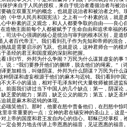
治与保护来自于人民的授权，来自于统治者遵循治者与被治
需要确立双重互约的概念，也就是说治者和被治者之约。
形的《中华人民共和国宪法》之上有一个朴素的法，就是龚
人心中朴素的正义观念，和人人都要争取的自由——良心
”，在造物主面前每个人都被赋予了生命自由和追求幸福的
立，司法中心强调的核心是统治与审判的根本区别，是道
圣人者百代帝王”。我们看到孔子作为先知和帝师的混合
的挑战是需要启示的飞跃。也就是说，这种君师合一的模
基于圣经的君王和国度观的深刻和把握。
先看1到3节。外邦为什么争闹？万民为什么谋算虚妄的事
。说：“我们要挣开他们的捆绑，脱去他们的绳索。”（诗
翻译更加精当，叫做阴谋。外邦为什么阴谋？万民为什么谋
”这种阴谋和虚妄根源于他们的麻木与迟钝。我们看到中国
的不大不小的逼迫，相对于毛泽东时代大量牧师被抓进监
钝。前面我们讲过当下中国人的几个缺点：第一，阴谋论
，缺乏爱的能力；第四，缺乏公义的能力；第五，缺乏圣
逼迫就是麻木和迟钝的体现。
主必嗤笑他们。那时，他要在怒中责备他们，在烈怒中惊吓
6）这里非常重要的一点：立神的君在锡安神的圣山上，这
升对上帝的国度和君王发自内心的信心。耶稣已经掌权，
就一定会努力地去传讲上帝恩惠的福音，见证恩惠的福音。