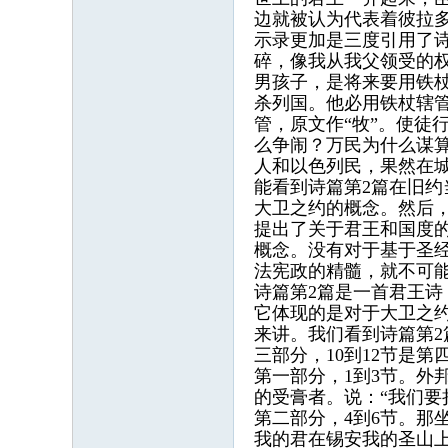
边就被认为代表着彼拉多
示录更加是三度引用了诗
碎，像我从我父领受的权
男孩子，是将来要用铁杖
杀列国。他必用铁杖辖
管，原文作“牧”。使徒
么争闹？万民为什么谋算
人和以色列民，果然在
能看到诗篇第2篇在旧
大卫之约的概念。然后
提出了关于君王和国度
概念。没有对于基于圣
法宪政的精髓，就不可
诗篇第2篇是一首君王
它体现的是对于大卫之
来讲。我们看到诗篇第2
三部分，10到12节是第
第一部分，1到3节。
的受膏者。说：“我们要
第二部分，4到6节。那
我的君在锡安我的圣山上