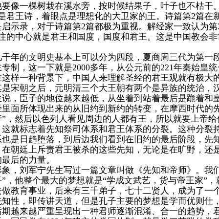
他要像一棵树栽在溪水旁，按时候结果子，叶子也不枯干。
为是君王诗，着眼点是理想化的大卫家的王。诗篇第2篇在
是启示录，对于诗篇第2篇都极为重视。解经家一致认为第
关注的中心就是君王和国度，国度和君王。这是中国教会
几千年的文明史基本上可以分为四段，夏商周三代为第一
专制，这一下就是2000多年，从公元前的221年秦始皇统
，在这样一种背景下，中国人来理解圣经的君王观就有极大的
其是宋朝之后，元明清三个大王朝有两个是异族的统治，
生说，臣子的地位越来越低，从坐着到站着最后是跪着和
经里面所体现出来的从旧约到新约的转变，在摩西时代的先
行”，然后以色列人看见周边的人都有王，所以就要上帝给
，这就标志着先知祭司体系和君王体系的分裂。这种分裂
系也是日趋堕落，到后边我们看到在旧约的最后阶段，先
，在朝廷上斥责君王被杀的这些先知，无论是在旷野，还
的最后的力量。
象，刘军宁先生写过一篇文章叫做《先知和帝师》。我们
”，他整个最大的梦想就是“学成文武艺，货与帝王家”，就
去做教育事业，后来有三千弟子，七十二贤人，成为了一
先知性，即传讲天道，但是孔子主要的梦想是学而优则仕
后期越来越严重呈现出一种君师逐渐混淆、合一的趋势，