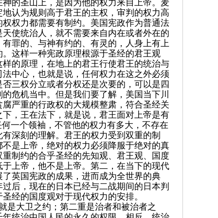
在神的圣山上，是因为他的权力来自上帝。麦
定地认为规则高于君王的主权，审判的权力高
的权权力都需要有制约。美国宪政作为普通法
是天使统治人，就不需要来自内在或者外在的
、有罪的、与神有约的、有灵的，人身上有上
约。这样一种宪政原理根源于圣经的君王观
这样的原理，在地上的君王行使君王的统治与
司法中心，也就是说，任何权力在这之外必须
是否三权分立或者分权还是次要的，可以是四
刻的危机当中。但是我们要了解，美国当下川
贪腐严重的行政权的大规模整肃，符合圣经关
之下，王在法下，就是说，君王面对上帝是有
任何一个领袖，不管他的权力有多大，不存在
此有深刻的理解。君王的权力受到双重的制
都不是上帝，绝对的权力必须降服于绝对的真
双重制约的合乎圣经的先知观、君王观、国度
低于上帝，他不是上帝。第二，在当下的现代
展了英国宪政的成果，进而成为全世界的典
年过后，现在的日本已经与二战期间的日本判
于圣经的国度观对于现代权力的安排。
就是大卫之约；第二重是治者和被治者之
千年统治中国人民的永久的权限。相反，统治