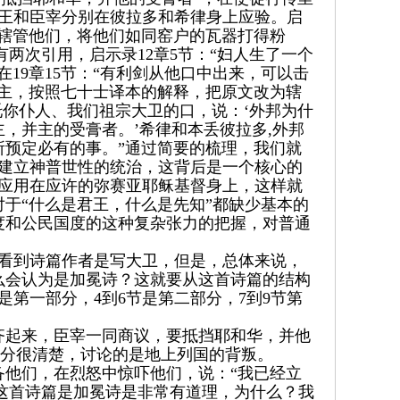
君王和臣宰分别在彼拉多和希律身上应验。启
杖辖管他们，将他们如同窑户的瓦器打得粉
有两次引用，启示录12章5节：“妇人生了一个
19章15节：“有利剑从他口中出来，可以击
主，按照七十士译本的解释，把原文改为辖
，托你仆人、我们祖宗大卫的口，说：‘外邦为什
，并主的受膏者。’希律和本丢彼拉多,外邦
预定必有的事。”通过简要的梳理，我们就
上建立神普世性的统治，这背后是一个核心的
伸应用在应许的弥赛亚耶稣基督身上，这样就
于“什么是君王，什么是先知”都缺少基本的
度和公民国度的这种复杂张力的把握，对普通
有看到诗篇作者是写大卫，但是，总体来说，
么会认为是加冕诗？这就要从这首诗篇的结构
是第一部分，4到6节是第二部分，7到9节第
齐起来，臣宰一同商议，要抵挡耶和华，并他
一部分很清楚，讨论的是地上列国的背叛。
备他们，在烈怒中惊吓他们，说：“我已经立
说这首诗篇是加冕诗是非常有道理，为什么？我