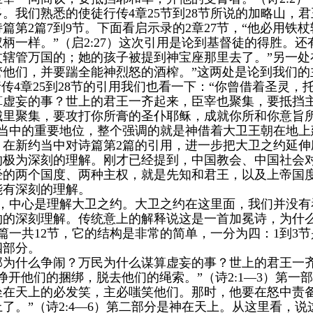
。我们熟悉的使徒行传4章25节到28节所说的加略山，
篇第2篇7到9节。下面看启示录的2章27节，“他必用铁
柄一样。”（启2:27）这次引用是论到基督徒的得胜。还
辖管万国的；她的孩子被提到神宝座那里去了。”另一处在
管他们，并要踹全能神烈怒的酒榨。”这两处是论到我们的
行传4章25到28节的引用我们也看一下：“你曾借着圣灵
虚妄的事？世上的君王一齐起来，臣宰也聚集，要抵挡主
城里聚集，要攻打你所膏的圣仆耶稣，成就你所和你意旨所
约当中的重要地位，整个强调的就是神借着大卫王朝在地
，在新约当中对诗篇第2篇的引用，进一步把大卫之约延
的极为深刻的理解。刚才已经提到，中国教会、中国社会对
经的两个国度、两种主权，就是先知和君王，以及上帝国
能有深刻的理解。
诗，中心是理解大卫之约。大卫之约在这里面，我们并没
约的深刻理解。传统意上的解释说这是一首加冕诗，为什
篇一共12节，它的结构是非常的简单，一分为四：1到3节
四部分。
外邦为什么争闹？万民为什么谋算虚妄的事？世上的君王一
挣开他们的捆绑，脱去他们的绳索。”（诗2:1—3）第
坐在天上的必发笑，主必嗤笑他们。那时，他要在怒中责
了。”（诗2:4—6）第二部分是神在天上。从这里看，