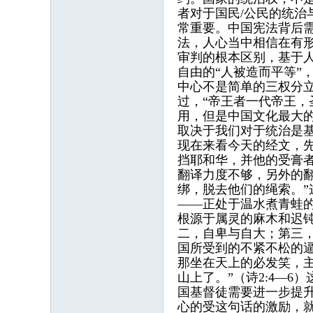
者对于国民/公民的统
常重要。中国宪法背后
法，人心当中相信在有
审判的根本区别，基于
自由的“人被造而平等
中心不是简单的三权分
过，“帝王者一代帝王，
用，但是中国文化最大
取决于我们对于统治是
现在来看今天的经文，
挡耶和华，并他的受膏者
翻译力度不够，另外的
绑，脱去他们的绳索。
——正处于温水煮青蛙
根源于属灵的麻木和迟
二，自卑与自大；第三
国所受到的不紧不松的
那坐在天上的必发笑，
山上了。”（诗2:4—
国基督徒需要进一步提
心的受这句话的激励，