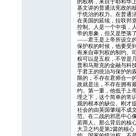
的权柄，来自于耶和华
基文讲的普通法宪政的
于统治的权力。在普通
在美国的延续，拉联邦
控制。人是一个中项，
帝的形象，但又是堕落
——君王是上帝所设立
保护权的时候，他要受
有来自审判权的制约。
权可以是五权，不管是
普和马斯克的金融与科
于君王的统治与保护的
限的，不存在君师合一
政就是法，不存在拥有
约。第一重，他低于上
理之下，这个简单的常
观的根本的缺位。刚才
社会的由英国肇端不成
范。在二战的邪恶中心
若两人。那么背后的核
大卫之约是第2篇的核
约。国家的统治权，不