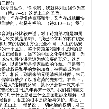
第二部分。
，我今日生你。’你求我，我就将列国赐你为基
（诗2:7—9）这是上主的圣旨。
受管教，当存畏惧侍奉耶和华，又当存战兢而快
他的，都是有福的。（诗2:10—12）我们
福音派解经比较严谨，对于诗篇第2篇是加冕
心经文就是第6节。“我已经立我的君在锡安
和后来的锡安山方位完全不同，大卫的锡安
样的一个区别。整个诗篇第2篇刚才提到的是
前面已经提到，当下的中国文化学绝道丧，为
，以先知性传讲天道为他次要的职分。这是一
常复杂。以道逆势是儒家鼓吹的传统。但是我们
获得政权是和平的黄袍加身，被拥戴成为皇
大臣。相反，到后来的元明清极其残酷，朱元
，儒家就缺少了以道逆势的先知性。在当下，
么是人”这样的反省，就不仅会有一次文革二
曾经说过“七八年再来一次”。我们看到姜文
于我们对于什么是君王什么是国度缺乏理解，也
已经提到，君王的根本是统治与保护。那么，
的圣山上”。就是说，一切统治的权柄，君王