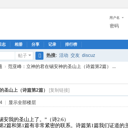
用户名
密码
日志
相册
分享
记录
排行榜
热搜:
活动
交友
discuz
帖子
搜
题
›
范亚峰：立神的君在锡安神的圣山上（诗篇第2篇） ...
索
的圣山上（诗篇第2篇）
[复制链接]
4
|
显示全部楼层
安我的圣山上了。”（诗2:6）
第2篇和第1篇有非常紧密的联系。诗篇第1篇我们证道