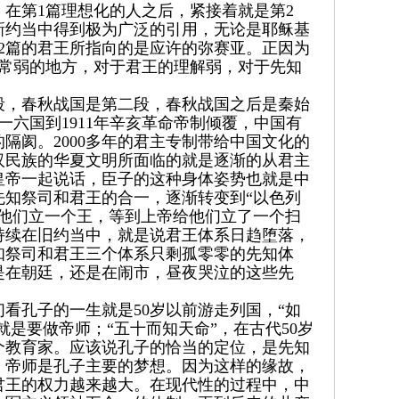
在第1篇理想化的人之后，紧接着就是第2
新约当中得到极为广泛的引用，无论是耶稣基
2篇的君王所指向的是应许的弥赛亚。正因为
非常弱的地方，对于君王的理解弱，对于先知
段，春秋战国是第二段，春秋战国之后是秦始
一六国到1911年辛亥革命帝制倾覆，中国有
隔阂。2000多年的君主专制带给中国文化的
汉民族的华夏文明所面临的就是逐渐的从君主
皇帝一起说话，臣子的这种身体姿势也就是中
知祭司和君王的合一，逐渐转变到“以色列
他们立一个王，等到上帝给他们立了一个扫
持续在旧约当中，就是说君王体系日趋堕落，
知祭司和君王三个体系只剩孤零零的先知体
是在朝廷，还是在闹市，昼夜哭泣的这些先
看孔子的一生就是50岁以前游走列国，“如
是要做帝师；“五十而知天命”，在古代50岁
个教育家。应该说孔子的恰当的定位，是先知
，帝师是孔子主要的梦想。因为这样的缘故，
君王的权力越来越大。在现代性的过程中，中