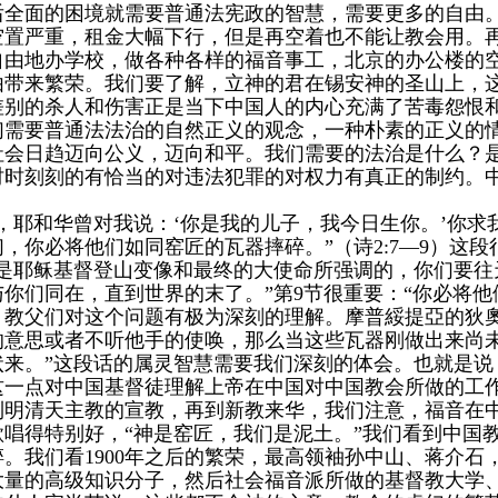
后全面的困境就需要普通法宪政的智慧，需要更多的自由
空置严重，租金大幅下行，但是再空着也不能让教会用。
自由地办学校，做各种各样的福音事工，北京的办公楼的
由带来繁荣。我们要了解，立神的君在锡安神的圣山上，
差别的杀人和伤害正是当下中国人的内心充满了苦毒怨恨
们需要普通法法治的自然正义的观念，一种朴素的正义的
社会日趋迈向公义，迈向和平。我们需要的法治是什么？
时时刻刻的有恰当的对违法犯罪的对权力有真正的制约。中
，耶和华曾对我说：‘你是我的儿子，我今日生你。’你
，你必将他们如同窑匠的瓦器摔碎。”（诗2:7—9）这
这是耶稣基督登山变像和最终的大使命所强调的，你们要往
你们同在，直到世界的末了。”第9节很重要：“你必将他
。教父们对这个问题有极为深刻的理解。摩普綏提亞的狄奧
的意思或者不听他手的使唤，那么当这些瓦器刚做出来尚
状来。”这段话的属灵智慧需要我们深刻的体会。也就是说
这一点对中国基督徒理解上帝在中国对中国教会所做的工
。到明清天主教的宣教，再到新教来华，我们注意，福音
歌唱得特别好，“神是窑匠，我们是泥土。”我们看到中国
。我们看1900年之后的繁荣，最高领袖孙中山、蒋介
大量的高级知识分子，然后社会福音派所做的基督教大学