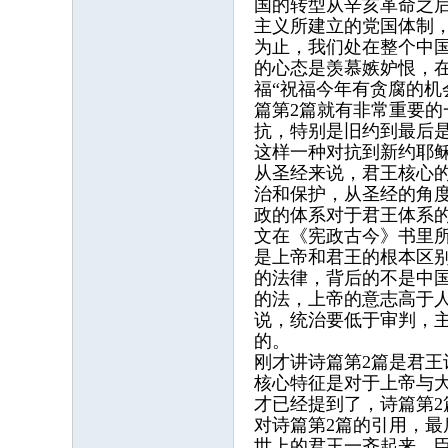
国的转型从辛亥革命之后
主义所建立的党国体制
为止，我们处在整个中
的心态是羡慕嫉妒恨，在
福“祝福今年有贪腐的
篇第2篇就有非常重要
抗，特别是旧约到最后
这样一种对抗到新约耶
从圣经来说，君王核心
治和保护，从圣经的角
政的体系对于君王体系
文在《宪政古今》书里
是上帝和君王的根本区
的法律，背后的不是中
的法，上帝的意志高于
说，统治要低于审判，
的。
刚才讲诗篇第2篇是君
核心特征是对于上帝与
才已经提到了，诗篇第
对诗篇第2篇的引用，
世上的君王一齐起来，臣