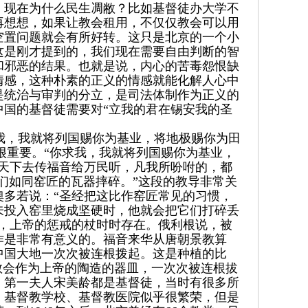
。现在为什么民生凋敝？比如基督徒办大学不
再想想，如果让教会租用，不仅仅教会可以用
空置问题就会有所好转。这只是北京的一个小
这是刚才提到的，我们现在需要自由判断的智
和邪恶的结果。也就是说，内心的苦毒怨恨缺
情感，这种朴素的正义的情感就能化解人心中
是统治与审判的分立，是司法体制作为正义的
国的基督徒需要对“立我的君在锡安我的圣
求我，我就将列国赐你为基业，将地极赐你为田
段很重要。“你求我，我就将列国赐你为基业，
天下去传福音给万民听，凡我所吩咐的，都
们如同窑匠的瓦器摔碎。”这段的教导非常关
多若说：“圣经把这比作窑匠常见的习惯，
未投入窑里烧成坚硬时，他就会把它们打碎丢
，上帝的惩戒的杖时时存在。俄利根说，被
作是非常有意义的。福音来华从唐朝景教算
在中国大地一次次被连根拨起。这是种植的比
教会作为上帝的陶造的器皿，一次次被连根拔
石，第一夫人宋美龄都是基督徒，当时有很多所
、基督教学校、基督教医院似乎很繁荣，但是