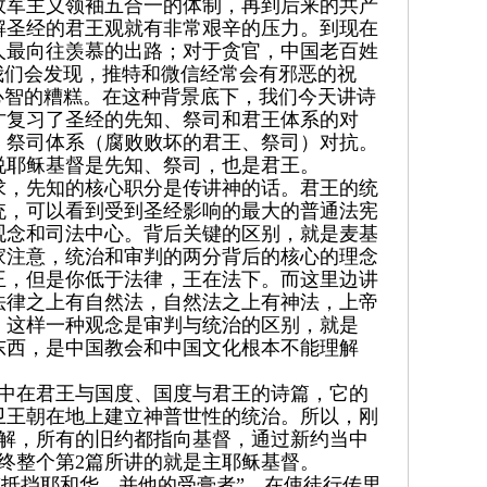
党政军主义领袖五合一的体制，再到后来的共产
解圣经的君王观就有非常艰辛的压力。到现在
人最向往羡慕的出路；对于贪官，中国老百姓
我们会发现，推特和微信经常会有邪恶的祝
心智的糟糕。在这种背景底下，我们今天讲诗
才复习了圣经的先知、祭司和君王体系的对
、祭司体系（腐败败坏的君王、祭司）对抗。
说耶稣基督是先知、祭司，也是君王。
求，先知的核心职分是传讲神的话。君王的统
统，可以看到受到圣经影响的最大的普通法宪
观念和司法中心。背后关键的区别，就是麦基
家注意，统治和审判的两分背后的核心的理念
王，但是你低于法律，王在法下。而这里边讲
法律之上有自然法，自然法之上有神法，上帝
。这样一种观念是审判与统治的区别，就是
东西，是中国教会和中国文化根本不能理解
集中在君王与国度、国度与君王的诗篇，它的
卫王朝在地上建立神普世性的统治。所以，刚
了解，所有的旧约都指向基督，通过新约当中
终整个第2篇所讲的就是主耶稣基督。
“抵挡耶和华，并他的受膏者”，在使徒行传里