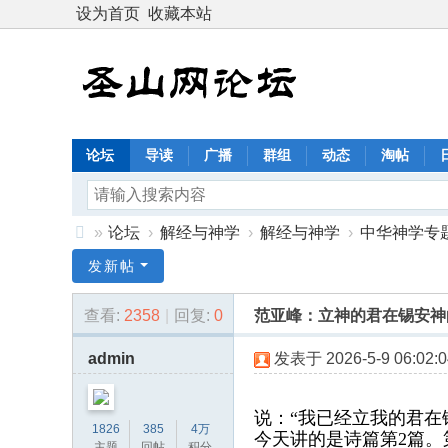
设为首页
收藏本站
论坛
导读
广播
群组
动态
淘帖
»
论坛
›
解经与神学
›
解经与神学
›
中华神学专
圣
发新帖
山
查看:
2358
|
回复:
0
范亚峰：立神的君在锡安神
网
论
admin
发表于 2026-5-9 06:02:0
坛
：
说：“我已经立我的君在锡
1826
385
4万
恩
今天讲的是诗篇第2篇。
主题
回帖
积分